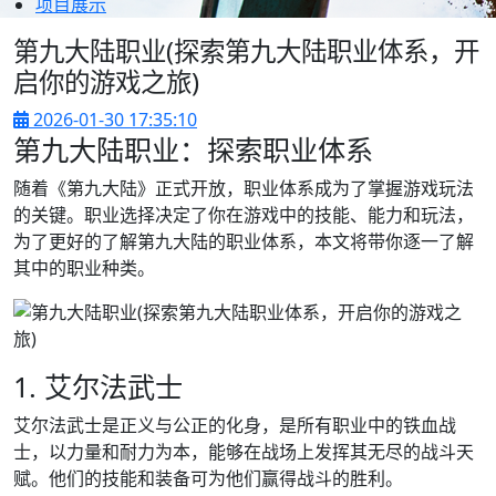
项目展示
第九大陆职业(探索第九大陆职业体系，开
启你的游戏之旅)
2026-01-30 17:35:10
第九大陆职业：探索职业体系
随着《第九大陆》正式开放，职业体系成为了掌握游戏玩法
的关键。职业选择决定了你在游戏中的技能、能力和玩法，
为了更好的了解第九大陆的职业体系，本文将带你逐一了解
其中的职业种类。
1. 艾尔法武士
艾尔法武士是正义与公正的化身，是所有职业中的铁血战
士，以力量和耐力为本，能够在战场上发挥其无尽的战斗天
赋。他们的技能和装备可为他们赢得战斗的胜利。