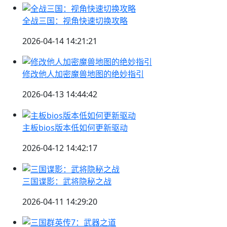
全战三国：视角快速切换攻略
2026-04-14 14:21:21
修改他人加密魔兽地图的绝妙指引
2026-04-13 14:44:42
主板bios版本低如何更新驱动
2026-04-12 14:42:17
三国谍影：武将隐秘之战
2026-04-11 14:29:20