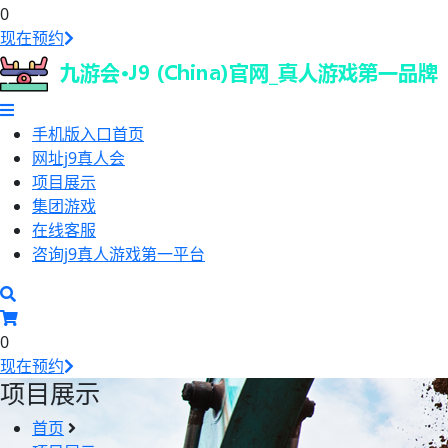
0
现在预约
手机版入口首页
网址j9真人会
项目展示
集团游戏
在线客服
咨询j9真人游戏第一平台
0
现在预约
项目展示
首页