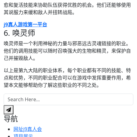
愈和复活技能来协助队伍获得优胜的机会。他们还能够使用
其说服力来缓和敌人并扭转战局。
j9真人游戏第一平台
6. 唤灵师
唤灵师是一个利用神秘的力量与邪恶远古灵魂链接的职业。
他们的调用技能可以随时召唤强大的生物和精灵，来保护自
己并摧毁敌人。
以上是第九大陆的职业体系，每个职业都有不同的技能、特
点和优势，不同的职业配合可以在游戏中发挥重要作用，希
望本文能够帮助你了解这些职业的不同之处。
导航
网址j9真人会
项目展示