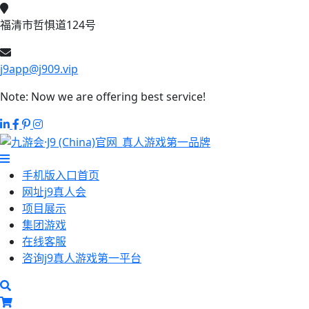
福清市哲惧道124号
j9app@j909.vip
Note:
Now we are offering best service!
手机版入口首页
网址j9真人会
项目展示
集团游戏
在线客服
咨询j9真人游戏第一平台