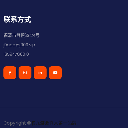
联系方式
福清市哲惧道124号
j9app@j909.vip
13594780010
Copyright ©
j9九游会真人第一品牌
.